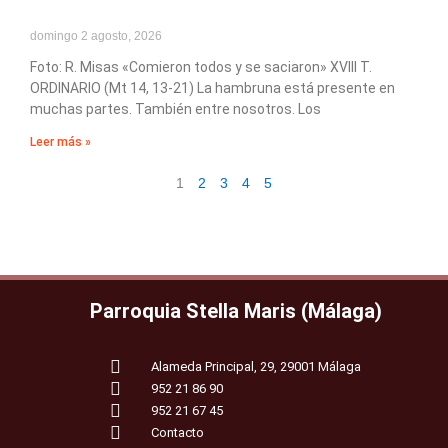
domingo 2 agosto, 2026
Foto: R. Misas «Comieron todos y se saciaron» XVIII T.
ORDINARIO (Mt 14, 13-21) La hambruna está presente en
muchas partes. También entre nosotros. Los
Leer más »
1
2
3
4
5
Parroquia Stella Maris (Málaga)
Alameda Principal, 29, 29001 Málaga
952 21 86 90
952 21 67 45
Contacto