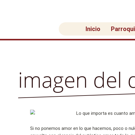
Ir
al
contenido
Inicio
Parroqu
imagen del 
Si no ponemos amor en lo que hacemos, poco o nulo