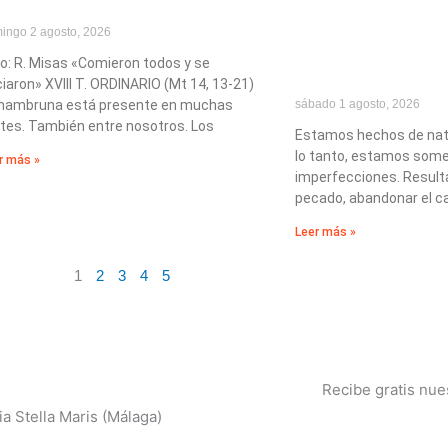
ingo 2 agosto, 2026
o: R. Misas «Comieron todos y se
iaron» XVIII T. ORDINARIO (Mt 14, 13-21)
 hambruna está presente en muchas
sábado 1 agosto, 2026
tes. También entre nosotros. Los
Estamos hechos de nat
lo tanto, estamos some
r más »
imperfecciones. Resulta
pecado, abandonar el c
Leer más »
1
2
3
4
5
Recibe gratis nue
a Stella Maris (Málaga)