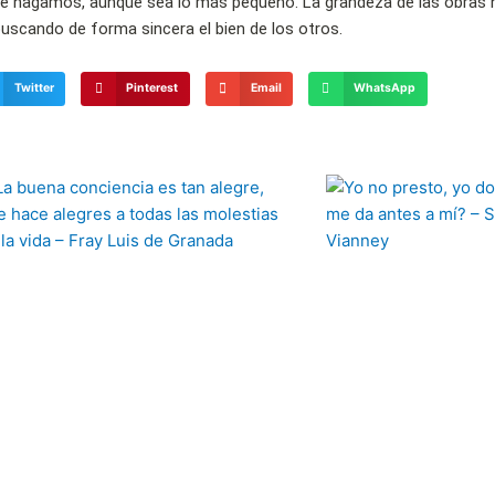
que hagamos, aunque sea lo más pequeño. La grandeza de las obras 
uscando de forma sincera el bien de los otros.
Twitter
Pinterest
Email
WhatsApp
Página
Página
Página
Página
Página