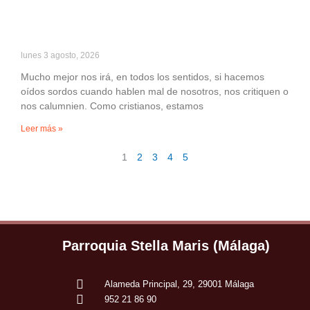
lunes 3 agosto, 2026
Mucho mejor nos irá, en todos los sentidos, si hacemos
oídos sordos cuando hablen mal de nosotros, nos critiquen o
nos calumnien. Como cristianos, estamos
Leer más »
1
2
3
4
5
Parroquia Stella Maris (Málaga)
Alameda Principal, 29, 29001 Málaga
952 21 86 90