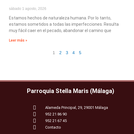
sábado 1 agosto, 2026
Estamos hechos de naturaleza humana. Por lo tanto,
estamos sometidos a todas las imperfecciones. Resulta
muy fácil caer en el pecado, abandonar el camino que
Leer más »
1
2
3
4
5
Parroquia Stella Maris (Málaga)
Alameda Principal, 29, 29001 Málaga
952 21 86 90
952 21 67 45
Contacto