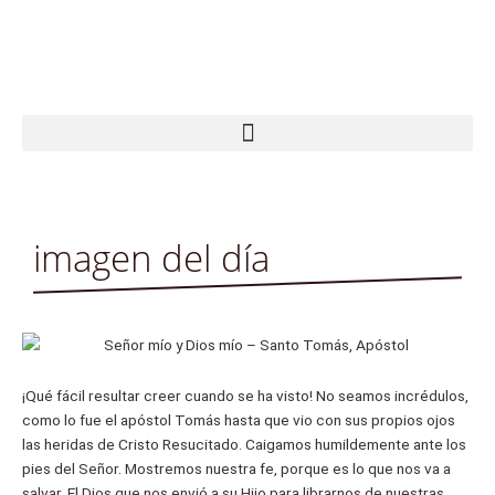
Ir
al
contenido
imagen del día
¡Qué fácil resultar creer cuando se ha visto! No seamos incrédulos,
como lo fue el apóstol Tomás hasta que vio con sus propios ojos
las heridas de Cristo Resucitado. Caigamos humildemente ante los
pies del Señor. Mostremos nuestra fe, porque es lo que nos va a
salvar. El Dios que nos envió a su Hijo para librarnos de nuestras