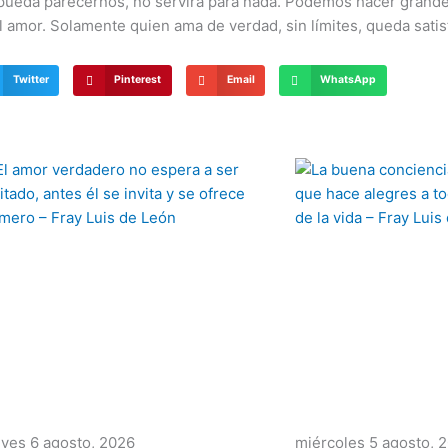
e pueda parecernos, no servirá para nada. Podemos hacer grand
el amor. Solamente quien ama de verdad, sin límites, queda sati
Twitter
Pinterest
Email
WhatsApp
Página
Página
Página
Página
Página
eves 6 agosto, 2026
miércoles 5 agosto, 