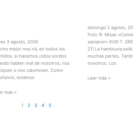
domingo 2 agosto, 2
Foto: R. Misas «Comi
nes 3 agosto, 2026
saciaron» XVIII T. OR
cho mejor nos irá, en todos los
21) La hambruna está
ntidos, si hacemos oídos sordos
muchas partes. Tamb
ando hablen mal de nosotros, nos
nosotros. Los
itiquen o nos calumnien. Como
istianos, estamos
Leer más »
er más »
1
2
3
4
5