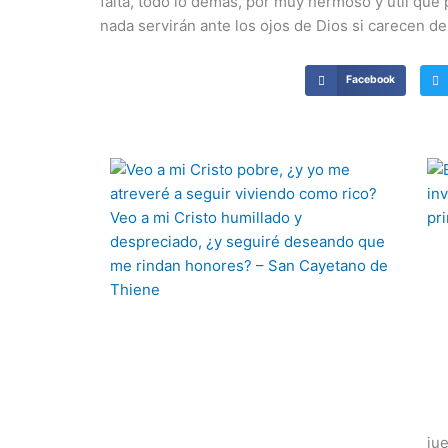
falta, todo lo demás, por muy hermoso y útil qu
nada servirán ante los ojos de Dios si carecen d
Facebook
ju