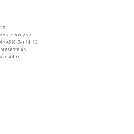
026
eron todos y se
DINARIO (Mt 14, 13-
 presente en
ién entre