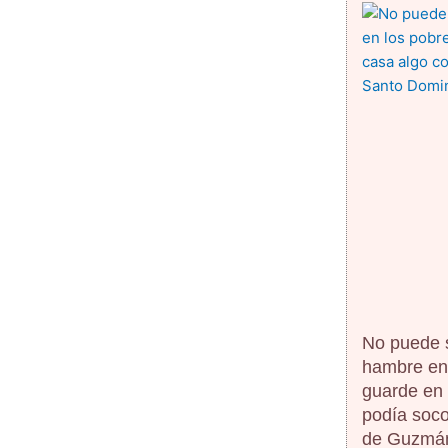
No puede s
hambre en 
guarde en 
podía soco
de Guzmá