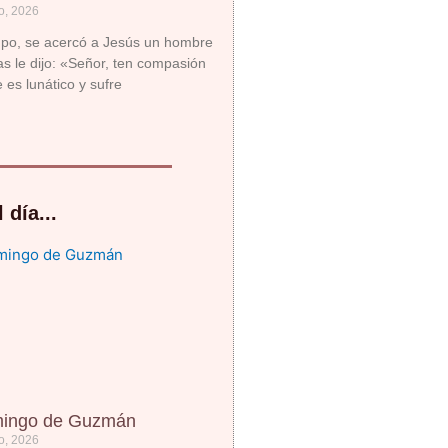
o, 2026
mpo, se acercó a Jesús un hombre
las le dijo: «Señor, ten compasión
 es lunático y sufre
 día...
mingo de Guzmán
o, 2026