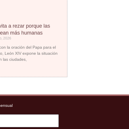
vita a rezar porque las
sean más humanas
o, 2026
on la oración del Papa para el
o, León XIV expone la situación
n las ciudades,
mensual