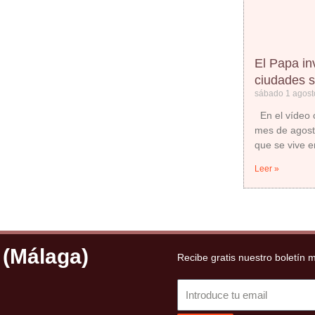
El Papa in
ciudades 
sábado 1 agost
En el vídeo c
mes de agost
que se vive e
Leer »
 (Málaga)
Recibe gratis nuestro boletín 
Email