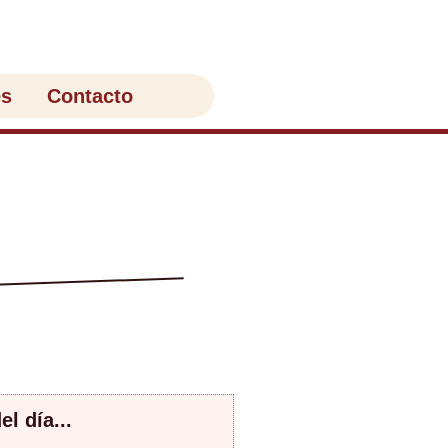
es
Contacto
l día...