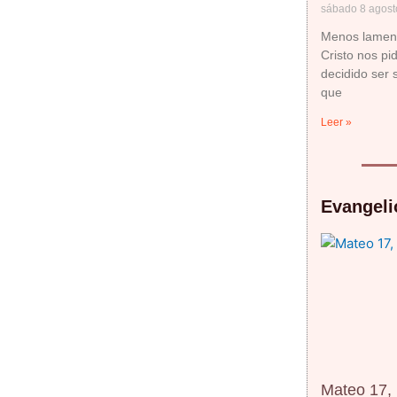
sábado 8 agost
Menos lament
Cristo nos pi
decidido ser
que
Leer »
Evangelio
Mateo 17,