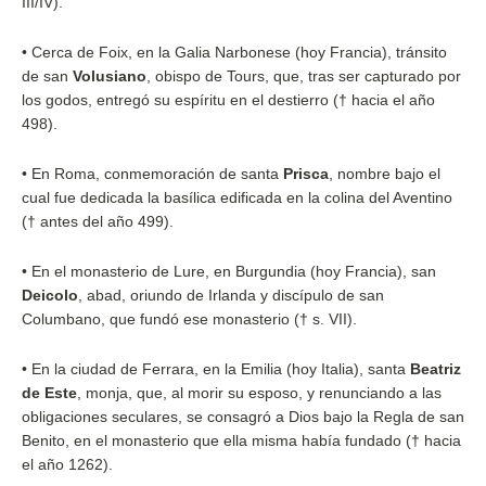
III/IV).
• Cerca de Foix, en la Galia Narbonese (hoy Francia), tránsito
de san
Volusiano
, obispo de Tours, que, tras ser capturado por
los godos, entregó su espíritu en el destierro († hacia el año
498).
• En Roma, conmemoración de santa
Prisca
, nombre bajo el
cual fue dedicada la basílica edificada en la colina del Aventino
(† antes del año 499).
• En el monasterio de Lure, en Burgundia (hoy Francia), san
Deicolo
, abad, oriundo de Irlanda y discípulo de san
Columbano, que fundó ese monasterio († s. VII).
• En la ciudad de Ferrara, en la Emilia (hoy Italia), santa
Beatriz
de Este
, monja, que, al morir su esposo, y renunciando a las
obligaciones seculares, se consagró a Dios bajo la Regla de san
Benito, en el monasterio que ella misma había fundado († hacia
el año 1262).