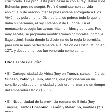
crucificado. Fue propuesta para casarse con el rey Otakar II de
Bohemia, pero no aceptó. Prefirió continuar con su vida
espiritual y de oración intensa pues estaba entregada a Dios.
Vivió muy pobremente. Distribuía a los pobres todo lo que le
daba su hermano, el rey Esteban V de Hungría. En el
monasterio escogía las tareas más humildes y penosas. Fue
muy asceta, se propinaba mortificaciones corporales (como la
flagelación), hasta donde la disciplina de la regla le permitía,
para unirse más perfectamente a la Pasión de Cristo. Murió en
1271 y desde entonces fue venerada como santa.
Otros santos del día:
• En Cartago, ciudad de África (hoy en Túnez), santos mártires
Suceso
,
Pablo
y
Lucio
, obispos, que participaron en un
concilio celebrado en la ciudad y sufrieron el martirio en tiempo
del emperador Decio († 259).
• En Nicea, ciudad de la provincia romana de Bitinia (hoy
Turquía), santos
Cosconio
,
Zenón
y
Melanipo
, mártires († s.