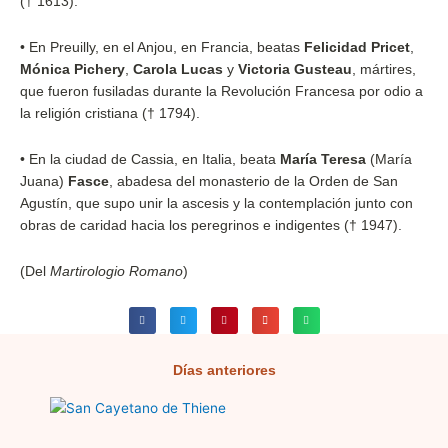
(† 1613).
• En Preuilly, en el Anjou, en Francia, beatas
Felicidad Pricet
,
Mónica Pichery
,
Carola Lucas
y
Victoria Gusteau
, mártires,
que fueron fusiladas durante la Revolución Francesa por odio a
la religión cristiana († 1794).
• En la ciudad de Cassia, en Italia, beata
María Teresa
(María
Juana)
Fasce
, abadesa del monasterio de la Orden de San
Agustín, que supo unir la ascesis y la contemplación junto con
obras de caridad hacia los peregrinos e indigentes († 1947).
(Del
Martirologio Romano
)
Días anteriores
Página
Página
Página
Página
Página