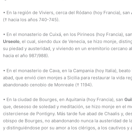
•
En la región de Viviers, cerca del Ródano (hoy Francia), san
(† hacia los años 740-745).
•
En el monasterio de Cuixá, en los Pirineos (hoy Francia), sa
Urseolo
, el cual, siendo dux de Venecia, se hizo monje, disti
su piedad y austeridad, y viviendo en un eremitorio cercano a
hacia el año 987/988).
•
En el monasterio de Cava, en la Campania (hoy Italia), beato
abad, que envió cien monjes a Sicilia para restaurar la vida re
abandonado cenobio de Monreale († 1194).
•
En la ciudad de Bourges, en Aquitania (hoy Francia), san
Gui
que, deseoso de soledad y meditación, se hizo monje en el m
cisterciense de Pontigny. Más tarde fue abad de Chaalis y, de
obispo de Bourges, no abandonando nunca la austeridad de la
y distinguiéndose por su amor a los clérigos, a los cautivos y 