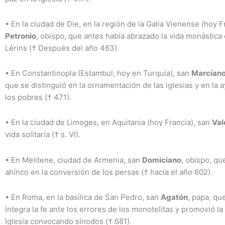
•
En la ciudad de Die, en la región de la Galia Vienense (hoy F
Petronio
, obispo, que antes había abrazado la vida monástica e
Lérins († Después del año 463).
•
En Constantinopla (Estambul, hoy en Turquía), san
Marcian
que se distinguió en la ornamentación de las iglesias y en la 
los pobres († 471).
•
En la ciudad de Limoges, en Aquitania (hoy Francia), san
Val
vida solitaria († s. VI).
•
En Melitene, ciudad de Armenia, san
Domiciano
, obispo, qu
ahínco en la conversión de los persas († hacia el año 602).
•
En Roma, en la basílica de San Pedro, san
Agatón
, papa, q
íntegra la fe ante los errores de los monotelitas y promovió la
Iglesia convocando sínodos († 681).