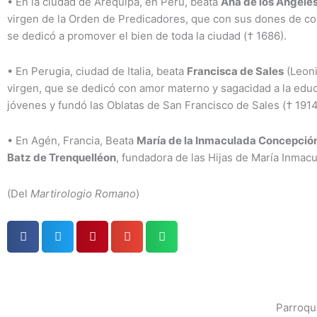
•
En la ciudad de Arequipa, en Perú, beata
Ana de los Ángel
virgen de la Orden de Predicadores, que con sus dones de co
se dedicó a promover el bien de toda la ciudad († 1686).
•
En Perugia, ciudad de Italia, beata
Francisca de Sales
(Leon
virgen, que se dedicó con amor materno y sagacidad a la educ
jóvenes y fundó las Oblatas de San Francisco de Sales († 1914
•
En Agén, Francia, Beata
María de la Inmaculada Concepció
Batz de Trenquelléon
, fundadora de las Hijas de María Inmacu
(Del
Martirologio Romano
)
Parroqui