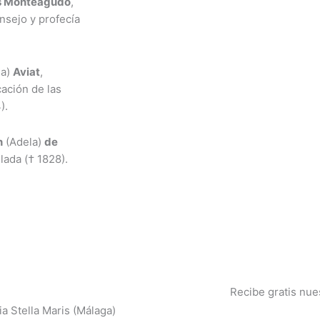
es Monteagudo
,
nsejo y profecía
ia)
Aviat
,
ación de las
).
n
(Adela)
de
lada († 1828).
Recibe gratis nue
a Stella Maris (Málaga)