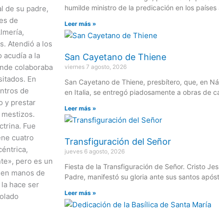
humilde ministro de la predicación en los países 
al de su padre,
res de
Leer más »
lmería,
. Atendió a los
 acudía a la
San Cayetano de Thiene
donde colaboraba
viernes 7 agosto, 2026
sitados. En
San Cayetano de Thiene, presbítero, que, en Ná
entros de
en Italia, se entregó piadosamente a obras de c
o y prestar
Leer más »
 mestizos.
ctrina. Fue
ene cuatro
Transfiguración del Señor
céntrica,
jueves 6 agosto, 2026
nte», pero es un
Fiesta de la Transfiguración de Señor. Cristo Je
o en manos de
Padre, manifestó su gloria ante sus santos após
 la hace ser
Leer más »
tolado