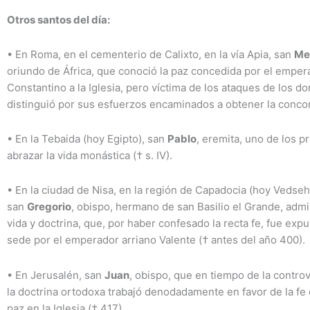
Otros santos del día:
•
En Roma, en el cementerio de Calixto, en la vía Apia, san
Me
oriundo de África, que conoció la paz concedida por el emper
Constantino a la Iglesia, pero víctima de los ataques de los do
distinguió por sus esfuerzos encaminados a obtener la concor
•
En la Tebaida (hoy Egipto), san
Pablo
, eremita, uno de los p
abrazar la vida monástica († s. IV).
•
En la ciudad de Nisa, en la región de Capadocia (hoy Vedsehi
san
Gregorio
, obispo, hermano de san Basilio el Grande, admi
vida y doctrina, que, por haber confesado la recta fe, fue exp
sede por el emperador arriano Valente († antes del año 400).
•
En Jerusalén, san
Juan
, obispo, que en tiempo de la contro
la doctrina ortodoxa trabajó denodadamente en favor de la fe c
paz en la Iglesia († 417).