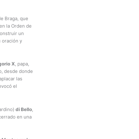
de Braga, que
en la Orden de
onstruir un
u oración y
gorio
X
, papa,
ro, desde donde
aplacar las
nvocó el
ardino)
di Bello
,
cerrado en una