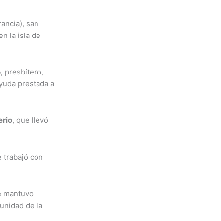
rancia), san
n la isla de
o
, presbítero,
ayuda prestada a
erio
, que llevó
e trabajó con
ue mantuvo
 unidad de la