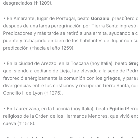
desgraciados († 1209).
•
En Amarante, lugar de Portugal, beato
Gonzalo
, presbítero 
después de una larga peregrinación por Tierra Santa ingresó 
Predicadores y más tarde se retiró a una ermita, ayudando a c
puente y trabajando en bien de los habitantes del lugar con s
predicación (†hacia el año 1259).
•
En la ciudad de Arezzo, en la Toscana (hoy Italia), beato
Gre
que, siendo arcediano de Lieja, fue elevado a la sede de Ped
favoreció enérgicamente la comunión con los griegos, y para 
divergencias entre los cristianos y recuperar Tierra Santa, co
Concilio II de Lyon († 1276).
•
En Laurenzana, en la Lucania (hoy Italia), beato
Egidio
(Bern
religioso de la Orden de los Hermanos Menores, que vivió en
cueva († 1518).