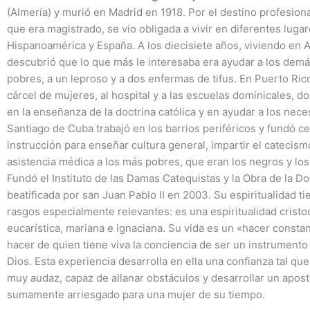
(Almería) y murió en Madrid en 1918. Por el destino profesion
que era magistrado, se vio obligada a vivir en diferentes luga
Hispanoamérica y España. A los diecisiete años, viviendo en A
descubrió que lo que más le interesaba era ayudar a los demás
pobres, a un leproso y a dos enfermas de tifus. En Puerto Rico
cárcel de mujeres, al hospital y a las escuelas dominicales, 
en la enseñanza de la doctrina católica y en ayudar a los nece
Santiago de Cuba trabajó en los barrios periféricos y fundó c
instrucción para enseñar cultura general, impartir el catecism
asistencia médica a los más pobres, que eran los negros y los
Fundó el Instituto de las Damas Catequistas y la Obra de la Do
beatificada por san Juan Pablo II en 2003. Su espiritualidad ti
rasgos especialmente relevantes: es una espiritualidad cristo
eucarística, mariana e ignaciana. Su vida es un «hacer consta
hacer de quien tiene viva la conciencia de ser un instrument
Dios. Esta experiencia desarrolla en ella una confianza tal que
muy audaz, capaz de allanar obstáculos y desarrollar un apos
sumamente arriesgado para una mujer de su tiempo.