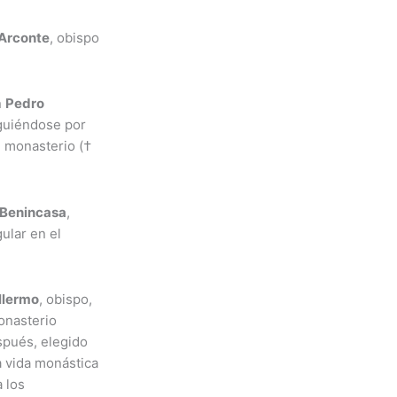
Arconte
, obispo
n
Pedro
nguiéndose por
l monasterio (†
Benincasa
,
gular en el
llermo
, obispo,
onasterio
spués, elegido
 vida monástica
a los