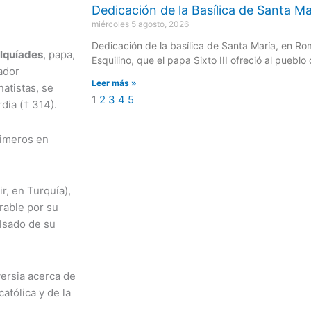
Dedicación de la Basílica de Santa Ma
miércoles 5 agosto, 2026
Dedicación de la basílica de Santa María, en Ro
lquíades
, papa,
Esquilino, que el papa Sixto III ofreció al puebl
ador
Leer más »
natistas, se
1
2
3
4
5
dia († 314).
rimeros en
r, en Turquía),
rable por su
ulsado de su
versia acerca de
atólica y de la