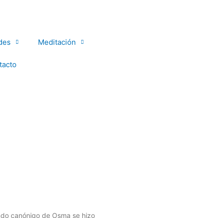
des
Meditación
tacto
ndo canónigo de Osma se hizo