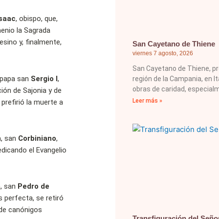
Isaac
, obispo, que,
menio la Sagrada
fesino y, finalmente,
San Cayetano de Thiene
viernes 7 agosto, 2026
San Cayetano de Thiene, pre
l papa san
Sergio I
,
región de la Campania, en I
obras de caridad, especial
ción de Sajonia y de
Leer más »
 prefirió la muerte a
a, san
Corbiniano
,
dicando el Evangelio
a, san
Pedro de
s perfecta, se retiró
 de canónigos
Transfiguración del Seño