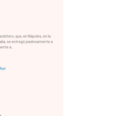
sbítero, que, en Nápoles, en la
talia, se entregó piadosamente a
mente a
r