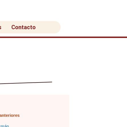
s
Contacto
anteriores
na
ágina
Página
Página
Página