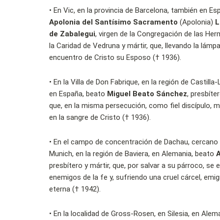
•
En Vic, en la provincia de Barcelona, también en Es
Apolonia del Santísimo Sacramento
(Apolonia)
L
de Zabalegui
, virgen de la Congregación de las He
la Caridad de Vedruna y mártir, que, llevando la lámp
encuentro de Cristo su Esposo († 1936).
•
En la Villa de Don Fabrique, en la región de Castill
en España, beato
Miguel Beato Sánchez
, presbíte
que, en la misma persecución, como fiel discípulo, m
en la sangre de Cristo († 1936).
•
En el campo de concentración de Dachau, cercano 
Munich, en la región de Baviera, en Alemania, beato
A
presbítero y mártir, que, por salvar a su párroco, se 
enemigos de la fe y, sufriendo una cruel cárcel, emigr
eterna († 1942).
•
En la localidad de Gross-Rosen, en Silesia, en Alem