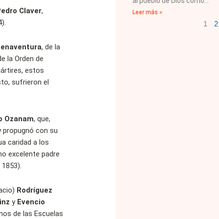
al pueblo de Dios como
edro Claver
,
Leer más »
).
1
2
uenaventura
, de la
 de la Orden de
mártires, estos
to, sufrieron el
co Ozanam
, que,
 y propugnó con su
ua caridad a los
mo excelente padre
 1853).
acio)
Rodríguez
inz
y
Evencio
anos de las Escuelas