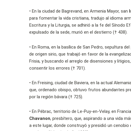
•
En la ciudad de Bagrevand, en Armenia Mayor, san
para fomentar la vida cristiana, tradujo al idioma ar
Escritura y la Liturgia, se adhirió a la fe del Sínodo E
expulsado de la sede, murió en el destierro († 438).
•
En Roma, en la basílica de San Pedro, sepultura de
de origen sirio, que trabajó en favor de la evangeliza
Frisia, y buscando el arreglo de disensiones y litigios,
consentir los errores († 701).
•
En Freising, ciudad de Baviera, en la actual Alemani
que, ordenado obispo, obtuvo frutos abundantes pre
por la región bávara († 725).
•
En Pébrac, territorio de Le-Puy-en-Velay, en Franci
Chavanon
, presbítero, que, aspirando a una vida má
a este lugar, donde construyó y presidió un cenobio