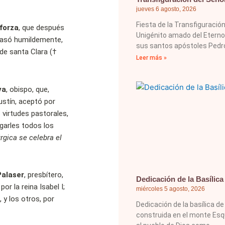
jueves 6 agosto, 2026
Fiesta de la Transfiguración
forza
, que después
Unigénito amado del Eterno
 pasó humildemente,
sus santos apóstoles Pedro
 de santa Clara (†
Leer más »
va
, obispo, que,
ustín, aceptó por
 virtudes pastorales,
garles todos los
úrgica se celebra el
alaser
, presbítero,
Dedicación de la Basílica
r la reina Isabel I;
miércoles 5 agosto, 2026
 y los otros, por
Dedicación de la basílica d
construida en el monte Esqui