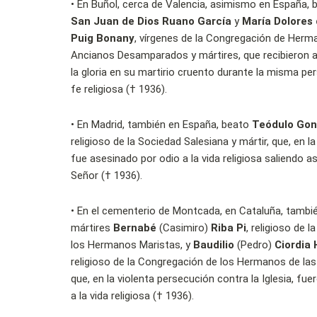
•
En Buñol, cerca de Valencia, asimismo en España,
San Juan de Dios Ruano García
y
María Dolores 
Puig Bonany
, vírgenes de la Congregación de Herma
Ancianos Desamparados y mártires, que recibieron 
la gloria en su martirio cruento durante la misma pe
fe religiosa († 1936).
•
En Madrid, también en España, beato
Teódulo Gon
religioso de la Sociedad Salesiana y mártir, que, en 
fue asesinado por odio a la vida religiosa saliendo as
Señor († 1936).
•
En el cementerio de Montcada, en Cataluña, tambi
mártires
Bernabé
(Casimiro)
Riba Pi
, religioso de 
los Hermanos Maristas, y
Baudilio
(Pedro)
Ciordia
religioso de la Congregación de los Hermanos de las
que, en la violenta persecución contra la Iglesia, fu
a la vida religiosa († 1936).