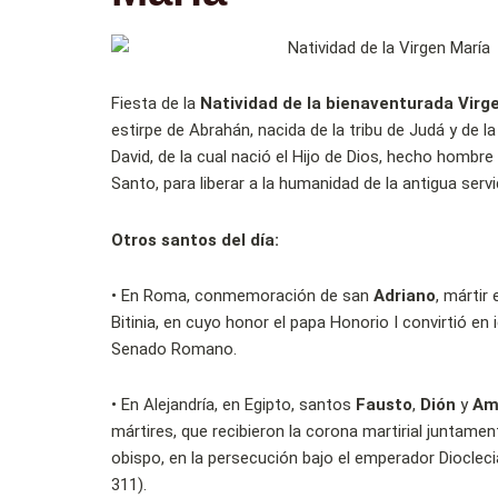
Fiesta de la
Natividad de la bienaventurada Virg
estirpe de Abrahán, nacida de la tribu de Judá y de la
David, de la cual nació el Hijo de Dios, hecho hombre 
Santo, para liberar a la humanidad de la antigua ser
Otros santos del día:
•
En Roma, conmemoración de san
Adriano
, mártir
Bitinia, en cuyo honor el papa Honorio I convirtió en i
Senado Romano.
•
En Alejandría, en Egipto, santos
Fausto
,
Dión
y
Am
mártires, que recibieron la corona martirial juntame
obispo, en la persecución bajo el emperador Dioclec
311).