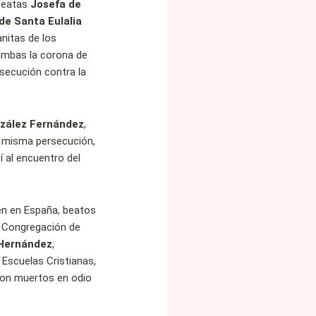
 beatas
Josefa de
de Santa Eulalia
nitas de los
ambas la corona de
rsecución contra la
zález Fernández
,
la misma persecución,
í al encuentro del
én en España, beatos
la Congregación de
 Hernández
,
 Escuelas Cristianas,
eron muertos en odio