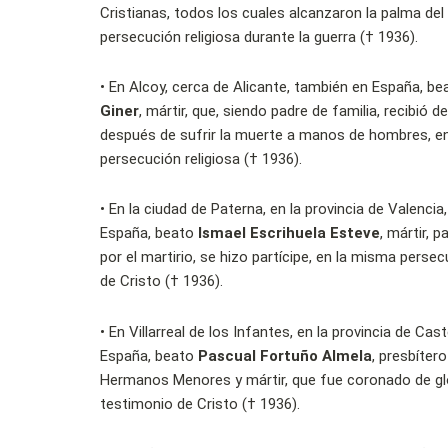
Cristianas, todos los cuales alcanzaron la palma del 
persecución religiosa durante la guerra († 1936).
•
En Alcoy, cerca de Alicante, también en España, b
Giner
, mártir, que, siendo padre de familia, recibió d
después de sufrir la muerte a manos de hombres, en
persecución religiosa († 1936).
•
En la ciudad de Paterna, en la provincia de Valencia
España, beato
Ismael Escrihuela Esteve
, mártir, p
por el martirio, se hizo partícipe, en la misma persecu
de Cristo († 1936).
•
En Villarreal de los Infantes, en la provincia de Cas
España, beato
Pascual Fortuño Almela
, presbíter
Hermanos Menores y mártir, que fue coronado de glo
testimonio de Cristo († 1936).