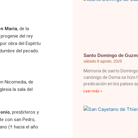
en María
, de la
 progenie del rey
por obra del Espíritu
vidumbre del pecado.
Santo Domingo de Guzm
sábado 8 agosto, 2026
Memoria de santo Domingo, 
canónigo de Osma se hizo h
 en Nicomedia, de
predicación en los países ag
glesia la sala del
Leer más »
onio
, presbíteros y
nte con san Pedro,
iano (†
hacia el año