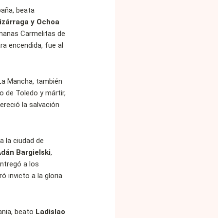
paña, beata
izárraga y Ochoa
rmanas Carmelitas de
ara encendida, fue al
a-La Mancha, también
ro de Toledo y mártir,
ereció la salvación
a la ciudad de
dán Bargielski
,
entregó a los
ó invicto a la gloria
ania, beato
Ladislao