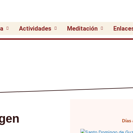
ia
Actividades
Meditación
Enlace
rgen
Días 
Pági
P