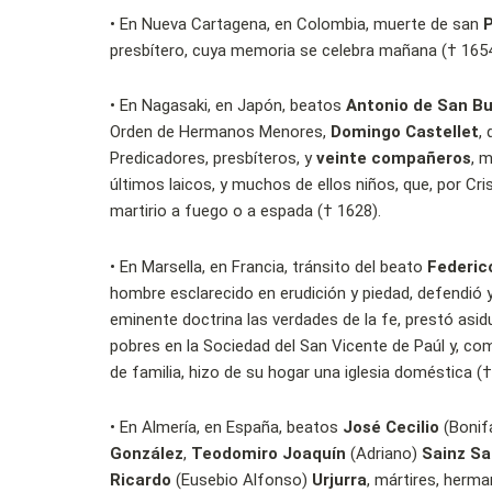
•
En Nueva Cartagena, en Colombia, muerte de san
P
presbítero, cuya memoria se celebra mañana († 1654
•
En Nagasaki, en Japón, beatos
Antonio de San B
Orden de Hermanos Menores,
Domingo Castellet
,
Predicadores, presbíteros, y
veinte compañeros
, 
últimos laicos, y muchos de ellos niños, que, por Cris
martirio a fuego o a espada († 1628).
•
En Marsella, en Francia, tránsito del beato
Federi
hombre esclarecido en erudición y piedad, defendió
eminente doctrina las verdades de la fe, prestó asid
pobres en la Sociedad del San Vicente de Paúl y, co
de familia, hizo de su hogar una iglesia doméstica (†
•
En Almería, en España, beatos
José Cecilio
(Bonif
González
,
Teodomiro Joaquín
(Adriano)
Sainz Sa
Ricardo
(Eusebio Alfonso)
Urjurra
, mártires, herm