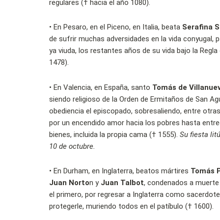
regulares (†
hacia el año 1080).
•
En Pesaro, en el Piceno, en Italia, beata
Serafina S
de sufrir muchas adversidades en la vida conyugal,
ya viuda, los restantes años de su vida bajo la Regla
1478).
•
En Valencia, en España, santo
Tomás de Villanue
siendo religioso de la Orden de Ermitaños de San Ag
obediencia el episcopado, sobresaliendo, entre otras
por un encendido amor hacia los pobres hasta entre
bienes, incluida la propia cama († 1555).
Su fiesta lit
10 de octubre.
•
En Durham, en Inglaterra, beatos mártires
Tomás P
Juan Norto
n y
Juan Talbot
, condenados a muerte po
el primero, por regresar a Inglaterra como sacerdote,
protegerle, muriendo todos en el patíbulo († 1600).