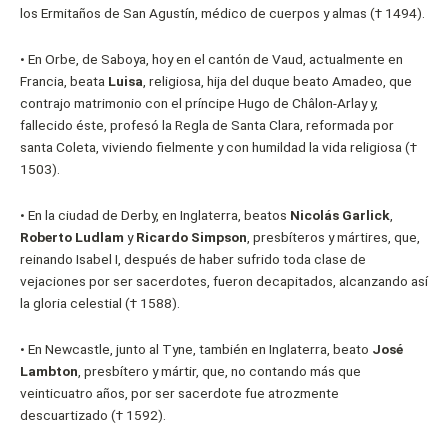
los Ermitaños de San Agustín, médico de cuerpos y almas († 1494).
•
En Orbe, de Saboya, hoy en el cantón de Vaud, actualmente en
Francia, beata
Luisa
, religiosa, hija del duque beato Amadeo, que
contrajo matrimonio con el príncipe Hugo de Châlon-Arlay y,
fallecido éste, profesó la Regla de Santa Clara, reformada por
santa Coleta, viviendo fielmente y con humildad la vida religiosa (†
1503).
•
En la ciudad de Derby, en Inglaterra, beatos
Nicolás Garlick
,
Roberto Ludlam
y
Ricardo Simpson
, presbíteros y mártires, que,
reinando Isabel I, después de haber sufrido toda clase de
vejaciones por ser sacerdotes, fueron decapitados, alcanzando así
la gloria celestial († 1588).
•
En Newcastle, junto al Tyne, también en Inglaterra, beato
José
Lambton
, presbítero y mártir, que, no contando más que
veinticuatro años, por ser sacerdote fue atrozmente
descuartizado († 1592).