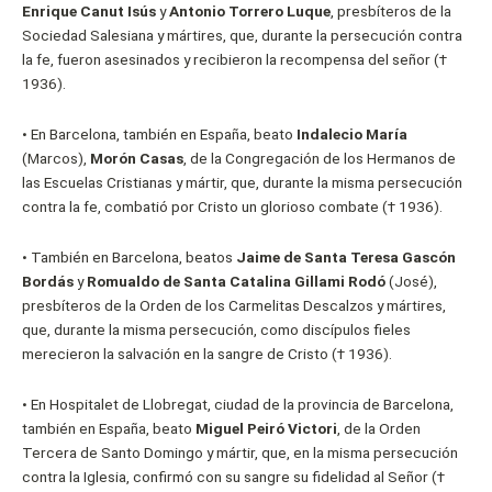
Enrique Canut Isús
y
Antonio Torrero Luque
, presbíteros de la
Sociedad Salesiana y mártires, que, durante la persecución contra
la fe, fueron asesinados y recibieron la recompensa del señor (†
1936).
•
En Barcelona, también en España, beato
Indalecio María
(Marcos),
Morón Casas
, de la Congregación de los Hermanos de
las Escuelas Cristianas y mártir, que, durante la misma persecución
contra la fe, combatió por Cristo un glorioso combate († 1936).
•
También en Barcelona, beatos
Jaime de Santa Teresa Gascón
Bordás
y
Romualdo de Santa Catalina Gillami Rodó
(José),
presbíteros de la Orden de los Carmelitas Descalzos y mártires,
que, durante la misma persecución, como discípulos fieles
merecieron la salvación en la sangre de Cristo († 1936).
•
En Hospitalet de Llobregat, ciudad de la provincia de Barcelona,
también en España, beato
Miguel Peiró Victori
, de la Orden
Tercera de Santo Domingo y mártir, que, en la misma persecución
contra la Iglesia, confirmó con su sangre su fidelidad al Señor (†