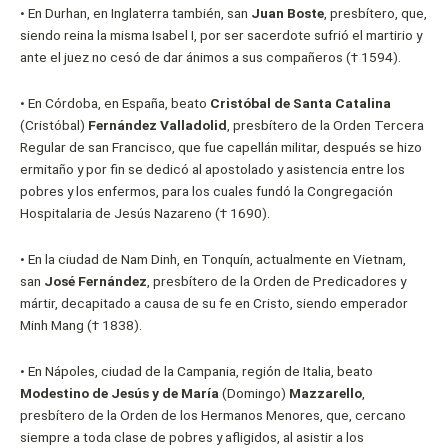
•
En Durhan, en Inglaterra también, san
Juan Boste
, presbítero, que,
siendo reina la misma Isabel I, por ser sacerdote sufrió el martirio y
ante el juez no cesó de dar ánimos a sus compañeros († 1594).
•
En Córdoba, en España, beato
Cristóbal de Santa Catalina
(Cristóbal)
Fernández Valladolid
, presbítero de la Orden Tercera
Regular de san Francisco, que fue capellán militar, después se hizo
ermitaño y por fin se dedicó al apostolado y asistencia entre los
pobres y los enfermos, para los cuales fundó la Congregación
Hospitalaria de Jesús Nazareno († 1690).
•
En la ciudad de Nam Dinh, en Tonquín, actualmente en Vietnam,
san
José Fernández
, presbítero de la Orden de Predicadores y
mártir, decapitado a causa de su fe en Cristo, siendo emperador
Minh Mang († 1838).
•
En Nápoles, ciudad de la Campania, región de Italia, beato
Modestino de Jesús y de María
(Domingo)
Mazzarello
,
presbítero de la Orden de los Hermanos Menores, que, cercano
siempre a toda clase de pobres y afligidos, al asistir a los