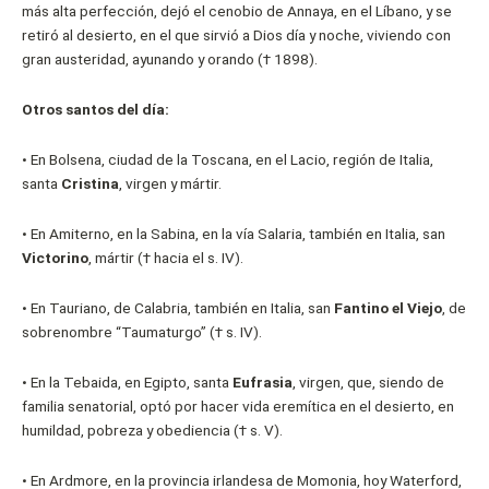
más alta perfección, dejó el cenobio de Annaya, en el Líbano, y se
retiró al desierto, en el que sirvió a Dios día y noche, viviendo con
gran austeridad, ayunando y orando († 1898).
Otros santos del día:
•
En Bolsena, ciudad de la Toscana, en el Lacio, región de Italia,
santa
Cristina
, virgen y mártir.
•
En Amiterno, en la Sabina, en la vía Salaria, también en Italia, san
Victorino
, mártir († hacia el s. IV).
•
En Tauriano, de Calabria, también en Italia, san
Fantino el Viejo
, de
sobrenombre “Taumaturgo” († s. IV).
•
En la Tebaida, en Egipto, santa
Eufrasia
, virgen, que, siendo de
familia senatorial, optó por hacer vida eremítica en el desierto, en
humildad, pobreza y obediencia († s. V).
•
En Ardmore, en la provincia irlandesa de Momonia, hoy Waterford,