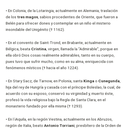
•
En Colonia, de la Lotaringia, actualmente en Alemania, traslación
de los
tres magos
, sabios procedentes de Oriente, que fueron a
Belén para ofrecer dones y contemplar en un niño el misterio
insondable del Unigénito († 1162).
•
En el convento de Saint-Trond, en Brabante, actualmente en
Bélgica, beata
Cristina
, virgen, llamada la “Admirable”, porque en
ella obró Dios cosas realmente admirables, tanto en su cuerpo,
pues tuvo que sufrir mucho, como en su alma, enriquecida con
fenómenos místicos († hacia el año 1224).
•
En Stary Sacz, de Tarnow, en Polonia, santa
Kinga
o
Cunegunda
,
hija del rey de Hungría y casada con el príncipe Boleslao, la cual, de
acuerdo con su esposo, conservó su virginidad y, muerto éste,
profesó la vida religiosa bajo la Regla de Santa Clara, en el
monasterio fundado por ella misma († 1293).
•
En l ìAquila, en la región Vestina, actualmente en los Abruzos,
región de Italia, beato
Antonio Torriani
, presbítero de la Orden de