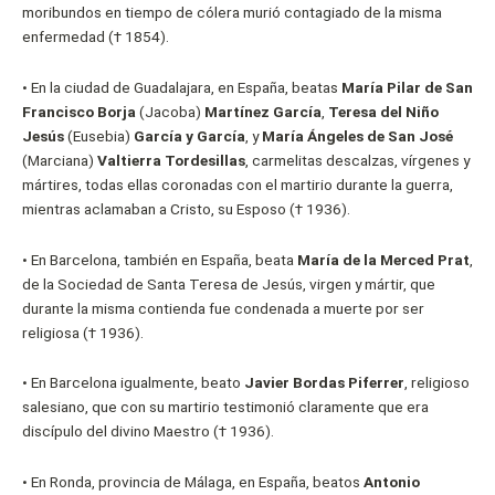
moribundos en tiempo de cólera murió contagiado de la misma
enfermedad († 1854).
•
En la ciudad de Guadalajara, en España, beatas
María Pilar de San
Francisco Borja
(Jacoba)
Martínez García
,
Teresa del Niño
Jesús
(Eusebia)
García y García
, y
María Ángeles de San José
(Marciana)
Valtierra Tordesillas
, carmelitas descalzas, vírgenes y
mártires, todas ellas coronadas con el martirio durante la guerra,
mientras aclamaban a Cristo, su Esposo († 1936).
•
En Barcelona, también en España, beata
María de la Merced Prat
,
de la Sociedad de Santa Teresa de Jesús, virgen y mártir, que
durante la misma contienda fue condenada a muerte por ser
religiosa († 1936).
•
En Barcelona igualmente, beato
Javier Bordas Piferrer
, religioso
salesiano, que con su martirio testimonió claramente que era
discípulo del divino Maestro († 1936).
•
En Ronda, provincia de Málaga, en España, beatos
Antonio