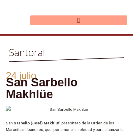
Ir
al
contenido
Santoral
24 julio
San Sarbello
Makhlüe
San
Sarbelio (José) Makhluf
, presbítero de la Orden de los
Maronitas Libaneses, que, por amor a la soledad y para alcanzar la