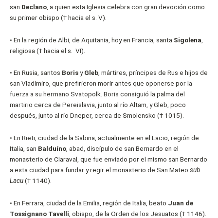
san
Declano
, a quien esta Iglesia celebra con gran devoción como
su primer obispo († hacia el s. V).
•
En la región de Albi, de Aquitania, hoy en Francia, santa
Sigolena
,
religiosa († hacia el s.
VI).
•
En Rusia, santos
Boris
y
Gleb
, mártires, príncipes de Rus e hijos de
san Vladimiro, que prefirieron morir antes que oponerse por la
fuerza a su hermano Svatopolk. Boris consiguió la palma del
martirio cerca de Pereislavia, junto al río Altam, y Gleb, poco
después, junto al río Dneper, cerca de Smolensko († 1015).
•
En Rieti, ciudad de la Sabina, actualmente en el Lacio, región de
Italia, san
Balduíno
, abad, discípulo de san Bernardo en el
monasterio de Claraval, que fue enviado por el mismo san Bernardo
a esta ciudad para fundar y regir el monasterio de San Mateo
sub
Lacu
(† 1140).
•
En Ferrara, ciudad de la Emilia, región de Italia, beato
Juan de
Tossignano Tavelli
, obispo, de la Orden de los Jesuatos († 1146).