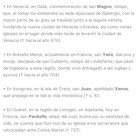
• En Venecia, en Italia, conmemoración de san
Magno
, obispo,
que, al tomar los lombardos su sede episcopal de Opitergio, con la
mayor parte de su grey se trasladó junto a la laguna véneta,
fundando la nueva ciudad de Heraclia o Eraclea, así como varias
iglesias en el lugar donde más tarde se levantó la ciudad de
Venecia († hacia el año 670).
• En Bretaña Menor, actualmente en Francia, san
Ywio
, diácono y
monje, discípulo de san Cutberto, obispo de Lindisfarne, que pasó
de Inglaterra a esta región, donde vivió entregado a las vigilias y
ayunos († hacia el año 704).
• En Azogyrea, en la isla de Creta, san
Juan
, apellidado
Xenos
,
que propagó en la isla la vida monástica († s. XI).
• En Guéret, en la región de Limoges, en Aquitania, hoy en
Francia, san
Pardulfo
, abad, del cual, ilustre por su santidad de
vida, se cuenta que hizo huir de su iglesia a los sarracenos que
retrocedían ante Carlos Martel († 737).