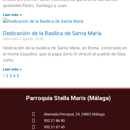
apóstoles Pedro, Santiago y Juan
Leer más »
Dedicación de la Basílica de Santa María
miércoles 5 agosto, 2026
Dedicación de la basílica de Santa María, en Roma, construida en
el monte Esquilino, que el papa Sixto III ofreció al pueblo de Dios
como
Leer más »
1
2
3
4
5
Parroquia Stella Maris (Málaga)
Alameda Principal, 29, 29001 Málaga
952 21 86 90
952 21 67 45