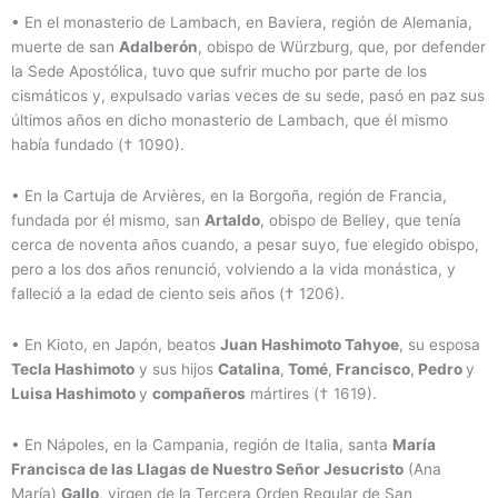
• En el monasterio de Lambach, en Baviera, región de Alemania,
muerte de san
Adalberón
, obispo de Würzburg, que, por defender
la Sede Apostólica, tuvo que sufrir mucho por parte de los
cismáticos y, expulsado varias veces de su sede, pasó en paz sus
últimos años en dicho monasterio de Lambach, que él mismo
había fundado († 1090).
• En la Cartuja de Arvières, en la Borgoña, región de Francia,
fundada por él mismo, san
Artaldo
, obispo de Belley, que tenía
cerca de noventa años cuando, a pesar suyo, fue elegido obispo,
pero a los dos años renunció, volviendo a la vida monástica, y
falleció a la edad de ciento seis años († 1206).
• En Kioto, en Japón, beatos
Juan Hashimoto Tahyoe
, su esposa
Tecla Hashimoto
y sus hijos
Catalina
,
Tomé
,
Francisco
,
Pedro
y
Luisa Hashimoto
y
compañeros
mártires († 1619).
• En Nápoles, en la Campania, región de Italia, santa
María
Francisca de las Llagas de Nuestro Señor Jesucristo
(Ana
María)
Gallo
, virgen de la Tercera Orden Regular de San