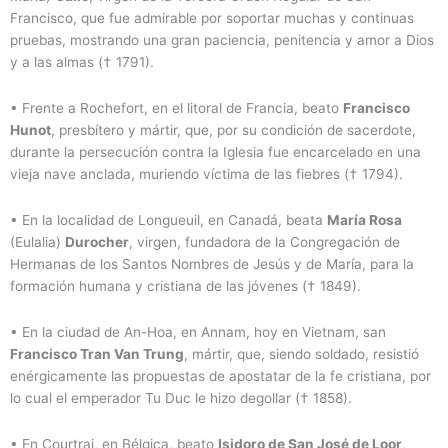
Francisco, que fue admirable por soportar muchas y continuas
pruebas, mostrando una gran paciencia, penitencia y amor a Dios
y a las almas († 1791).
• Frente a Rochefort, en el litoral de Francia, beato
Francisco
Hunot
, presbítero y mártir, que, por su condición de sacerdote,
durante la persecución contra la Iglesia fue encarcelado en una
vieja nave anclada, muriendo víctima de las fiebres († 1794).
• En la localidad de Longueuil, en Canadá, beata
María Rosa
(Eulalia)
Durocher
, virgen, fundadora de la Congregación de
Hermanas de los Santos Nombres de Jesús y de María, para la
formación humana y cristiana de las jóvenes († 1849).
• En la ciudad de An-Hoa, en Annam, hoy en Vietnam, san
Francisco Tran Van Trung
, mártir, que, siendo soldado, resistió
enérgicamente las propuestas de apostatar de la fe cristiana, por
lo cual el emperador Tu Duc le hizo degollar († 1858).
• En Courtrai, en Bélgica, beato
Isidoro de San José de Loor
,