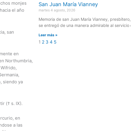
muchos monjes
San Juan María Vianney
hacia el año
martes 4 agosto, 2026
Memoria de san Juan María Vianney, presbítero
se entregó de una manera admirable al servicio 
ia, san
Leer más »
1
2
3
4
5
almente en
 en Northumbria,
Wifrido,
 Germania,
, siendo ya
ir († s. IX).
rcurio, en
ndose a las