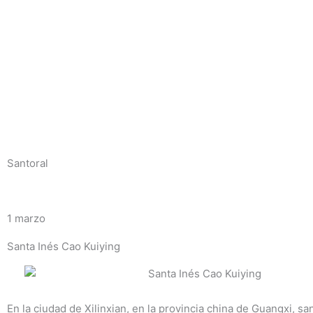
Ir
al
contenido
Santoral
1 marzo
Santa Inés Cao Kuiying
En la ciudad de Xilinxian, en la provincia china de Guangxi, sa