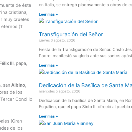
en Italia, se entregó piadosamente a obras de c
a muerte de éste
ina cristiana,
Leer más »
ir muy crueles
 eternos (†
Transfiguración del Señor
jueves 6 agosto, 2026
Fiesta de la Transfiguración de Señor. Cristo Je
Padre, manifestó su gloria ante sus santos após
élix III
, papa,
Leer más »
, san
Albino
,
Dedicación de la Basílica de Santa Ma
miércoles 5 agosto, 2026
bres de los
 Tercer Concilio
Dedicación de la basílica de Santa María, en Ro
Esquilino, que el papa Sixto III ofreció al puebl
Leer más »
Gales (Gran
tudes de los