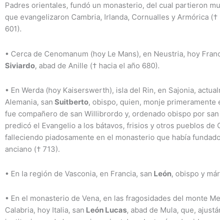
Padres orientales, fundó un monasterio, del cual partieron 
que evangelizaron Cambria, Irlanda, Cornualles y Armórica († 
601).
•
Cerca de Cenomanum (hoy Le Mans), en Neustria, hoy Franc
Siviardo
, abad de Anille († hacia el año 680).
•
En Werda (hoy Kaiserswerth), isla del Rin, en Sajonia, actu
Alemania, san
Suitberto
, obispo, quien, monje primeramente
fue compañero de san Willibrordo y, ordenado obispo por san 
predicó el Evangelio a los bátavos, frisios y otros pueblos de
falleciendo piadosamente en el monasterio que había fundado
anciano († 713).
•
En la región de Vasconia, en Francia, san
León
, obispo y márt
•
En el monasterio de Vena, en las fragosidades del monte Me
Calabria, hoy Italia, san
León Lucas
, abad de Mula, que, ajustá