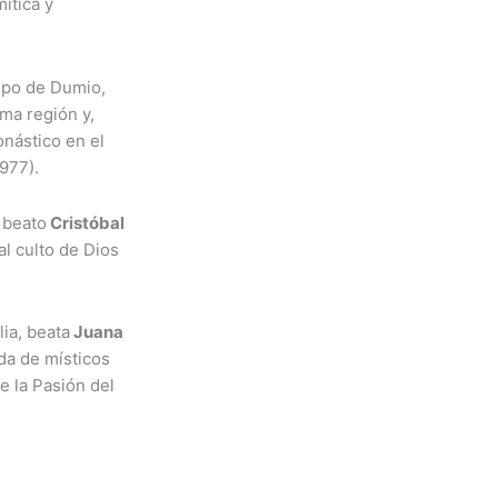
ítica y
ispo de Dumio,
ma región y,
onástico en el
977).
l beato
Cristóbal
al culto de Dios
lia, beata
Juana
da de místicos
e la Pasión del