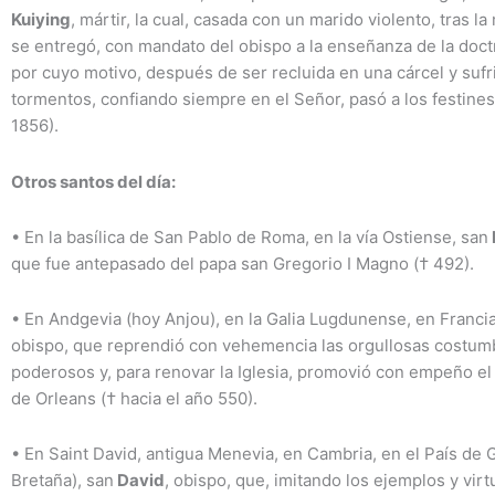
Kuiying
, mártir, la cual, casada con un marido violento, tras l
se entregó, con mandato del obispo a la enseñanza de la doctr
por cuyo motivo, después de ser recluida en una cárcel y sufr
tormentos, confiando siempre en el Señor, pasó a los festines
1856).
Otros santos del día:
•
En la basílica de San Pablo de Roma, en la vía Ostiense, san
F
que fue antepasado del papa san Gregorio I Magno († 492).
•
En Andgevia (hoy Anjou), en la Galia Lugdunense, en Francia
obispo, que reprendió con vehemencia las orgullosas costum
poderosos y, para renovar la Iglesia, promovió con empeño el
de Orleans († hacia el año 550).
•
En Saint David, antigua Menevia, en Cambria, en el País de 
Bretaña), san
David
, obispo, que, imitando los ejemplos y vir