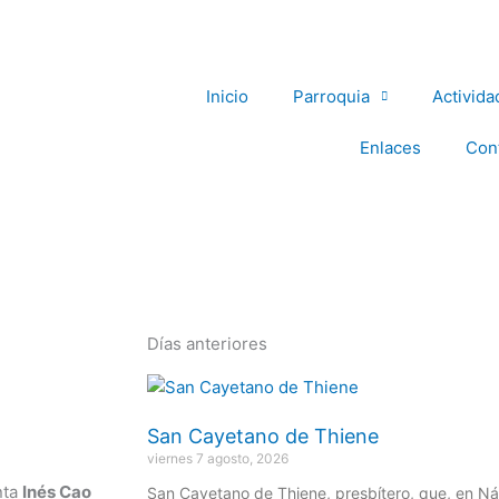
Inicio
Parroquia
Activida
Enlaces
Con
Días anteriores
Página
Página
Página
Página
Página
San Cayetano de Thiene
viernes 7 agosto, 2026
nta
Inés Cao
San Cayetano de Thiene, presbítero, que, en Ná