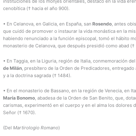
instituciones de los monjes orientales, destacó en la vida erem
cenobítica († hacia el año 900).
•
En Celanova, en Galicia, en España, san
Rosendo
, antes ob
que cuidó de promover o instaurar la vida monástica en la mis
habiendo renunciado a la función episcopal, tomó el hábito m
monasterio de Celanova, que después presidió como abad († 
•
En Taggia, en la Liguria, región de Italia, conmemoración de
de Milán
, presbítero de la Orden de Predicadores, entregado 
y a la doctrina sagrada († 1484).
•
En el monasterio de Bassano, en la región de Venecia, en Ita
María Bonomo
, abadesa de la Orden de San Benito, que, dota
carismas, experimentó en el cuerpo y en el alma los dolores d
Señor († 1670).
(Del
Martirologio Romano
)