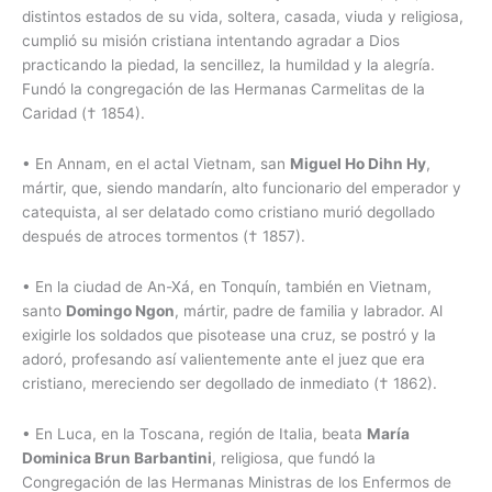
distintos estados de su vida, soltera, casada, viuda y religiosa,
cumplió su misión cristiana intentando agradar a Dios
practicando la piedad, la sencillez, la humildad y la alegría.
Fundó la congregación de las Hermanas Carmelitas de la
Caridad († 1854).
•
En Annam, en el actal Vietnam, san
Miguel Ho Dihn Hy
,
mártir, que, siendo mandarín, alto funcionario del emperador y
catequista, al ser delatado como cristiano murió degollado
después de atroces tormentos († 1857).
•
En la ciudad de An-Xá, en Tonquín, también en Vietnam,
santo
Domingo Ngon
, mártir, padre de familia y labrador. Al
exigirle los soldados que pisotease una cruz, se postró y la
adoró, profesando así valientemente ante el juez que era
cristiano, mereciendo ser degollado de inmediato († 1862).
•
En Luca, en la Toscana, región de Italia, beata
María
Dominica Brun Barbantini
, religiosa, que fundó la
Congregación de las Hermanas Ministras de los Enfermos de