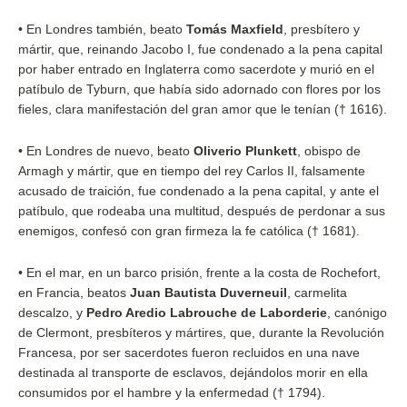
•
En Londres también, beato
Tomás Maxfield
, presbítero y
mártir, que, reinando Jacobo I, fue condenado a la pena capital
por haber entrado en Inglaterra como sacerdote y murió en el
patíbulo de Tyburn, que había sido adornado con flores por los
fieles, clara manifestación del gran amor que le tenían († 1616).
•
En Londres de nuevo, beato
Oliverio Plunkett
, obispo de
Armagh y mártir, que en tiempo del rey Carlos II, falsamente
acusado de traición, fue condenado a la pena capital, y ante el
patíbulo, que rodeaba una multitud, después de perdonar a sus
enemigos, confesó con gran firmeza la fe católica († 1681).
•
En el mar, en un barco prisión, frente a la costa de Rochefort,
en Francia, beatos
Juan Bautista Duverneuil
, carmelita
descalzo, y
Pedro Aredio Labrouche de Laborderie
, canónigo
de Clermont, presbíteros y mártires, que, durante la Revolución
Francesa, por ser sacerdotes fueron recluidos en una nave
destinada al transporte de esclavos, dejándolos morir en ella
consumidos por el hambre y la enfermedad († 1794).