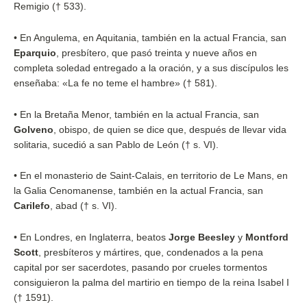
Remigio († 533).
•
En Angulema, en Aquitania, también en la actual Francia, san
Eparquio
, presbítero, que pasó treinta y nueve años en
completa soledad entregado a la oración, y a sus discípulos les
enseñaba: «La fe no teme el hambre» († 581).
•
En la Bretaña Menor, también en la actual Francia, san
Golveno
, obispo, de quien se dice que, después de llevar vida
solitaria, sucedió a san Pablo de León († s. VI).
•
En el monasterio de Saint-Calais, en territorio de Le Mans, en
la Galia Cenomanense, también en la actual Francia, san
Carilefo
, abad († s. VI).
•
En Londres, en Inglaterra, beatos
Jorge Beesley
y
Montford
Scott
, presbíteros y mártires, que, condenados a la pena
capital por ser sacerdotes, pasando por crueles tormentos
consiguieron la palma del martirio en tiempo de la reina Isabel I
(† 1591).