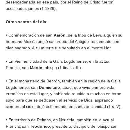
desencadenada en ese país, por el Reino de Cristo fueron
asesinados juntos († 1928).
Otros santos del día:
•
Conmemoración de san
Aarón
, de la tribu de Leví, a quien su
hermano Moisés ungió sacerdote del Antiguo Testamento con
óleo sagrado. A su muerte fue sepultado en el monte Hor.
•
En Vienne, ciudad de la Galia Lugdunense, en la actual
Francia, san
Martín
, obispo († final s. III).
•
En el monasterio de Bebrón, también en la región de la Galia
Lugdunense, san
Domiciano
, abad, que vivió primero vida
eremítica en este lugar, y habiendo reunido a muchos en torno
suyo para que se dedicasen al servicio de Dios, aspirando
siempre al cielo, dejó este mundo en santa ancianidad († s. V).
•
En territorio de Reimns, en Neustria, también en la actual
Francia, san
Teodorico
, presbítero, discípulo del obispo san