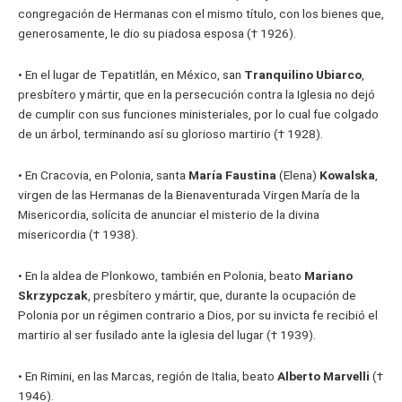
congregación de Hermanas con el mismo título, con los bienes que,
generosamente, le dio su piadosa esposa († 1926).
• En el lugar de Tepatitlán, en México, san
Tranquilino Ubiarco
,
presbítero y mártir, que en la persecución contra la Iglesia no dejó
de cumplir con sus funciones ministeriales, por lo cual fue colgado
de un árbol, terminando así su glorioso martirio († 1928).
• En Cracovia, en Polonia, santa
María Faustina
(Elena)
Kowalska
,
virgen de las Hermanas de la Bienaventurada Virgen María de la
Misericordia, solícita de anunciar el misterio de la divina
misericordia († 1938).
• En la aldea de Plonkowo, también en Polonia, beato
Mariano
Skrzypczak
, presbítero y mártir, que, durante la ocupación de
Polonia por un régimen contrario a Dios, por su invicta fe recibió el
martirio al ser fusilado ante la iglesia del lugar († 1939).
• En Rimini, en las Marcas, región de Italia, beato
Alberto Marvelli
(†
1946).