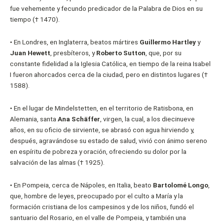
fue vehemente y fecundo predicador de la Palabra de Dios en su
tiempo († 1470).
• En Londres, en Inglaterra, beatos mártires
Guillermo Hartley
y
Juan Hewett
, presbíteros, y
Roberto Sutton
, que, por su
constante fidelidad a la Iglesia Católica, en tiempo de la reina Isabel
I fueron ahorcados cerca de la ciudad, pero en distintos lugares (†
1588).
• En el lugar de Mindelstetten, en el territorio de Ratisbona, en
Alemania, santa
Ana Schäffer
, virgen, la cual, a los diecinueve
años, en su oficio de sirviente, se abrasó con agua hirviendo y,
después, agravándose su estado de salud, vivió con ánimo sereno
en espíritu de pobreza y oración, ofreciendo su dolor por la
salvación de las almas († 1925).
• En Pompeia, cerca de Nápoles, en Italia, beato
Bartolomé Longo
,
que, hombre de leyes, preocupado por el culto a María y la
formación cristiana de los campesinos y de los niños, fundó el
santuario del Rosario, en el valle de Pompeia, y también una