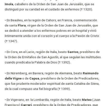
Imola
, caballero de la Orden de San Juan de Jerusalén, que se
distinguió por su caridad en el cuidado de enfermos († 1320).
• En Beaulieu, en la región de Cahors, en Francia, conmemoración
de santa
Flora
, virgen de la Orden de San Juan de Jerusalén, que
se dedicó a atender a los enfermos pobres en un hospital y vivió
íntimamente unida con el corazón y el cuerpo a la Pasión de Cristo
(† 1347).
• En Cora, en el Lacio, región de Italia, beato
Santos
, presbítero de
la Orden de Ermitaños de San Agustín, al que seguían las multitudes
cuando predicaba la Palabra de Dios († 1392).
• En Nüremberg, en Baviera, región de Alemania, beato
Raimundo
delle Vigne
o de
Capua
, presbítero de la Orden de Predicadores,
que fue prudente moderador espiritual de santa Catalina de Siena,
de la cual compuso una fiel biografía († 1399).
• En Vigevano, en
la Lombardía, región de Italia, beato
Mateo
(Juan
Francisco)
Carreri
, presbítero de la Orden de Predicadores, que