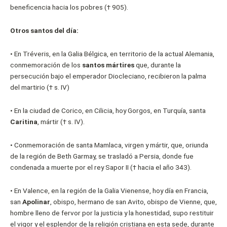
beneficencia hacia los pobres († 905).
Otros santos del día:
• En Tréveris, en la Galia Bélgica, en territorio de la actual Alemania,
conmemoración de los
santos mártires
que, durante la
persecución bajo el emperador Diocleciano, recibieron la palma
del martirio († s. IV)
• En la ciudad de Corico, en Cilicia, hoy Gorgos, en Turquía, santa
Caritina
, mártir († s. IV).
• Conmemoración de santa Mamlaca, virgen y mártir, que, oriunda
de la región de Beth Garmay, se trasladó a Persia, donde fue
condenada a muerte por el rey Sapor II († hacia el año 343).
• En Valence, en la región de la Galia Vienense, hoy día en Francia,
san
Apolinar
, obispo, hermano de san Avito, obispo de Vienne, que,
hombre lleno de fervor por la justicia y la honestidad, supo restituir
el vigor y el esplendor de la religión cristiana en esta sede, durante