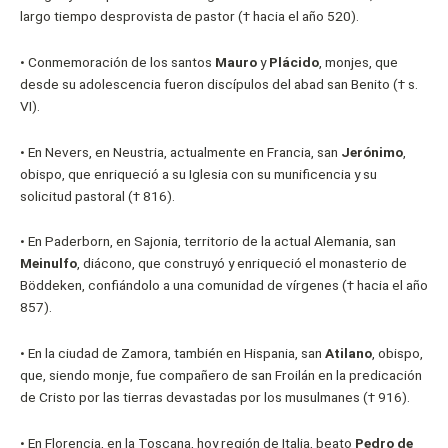
largo tiempo desprovista de pastor († hacia el año 520).
• Conmemoración de los santos
Mauro
y
Plácido
, monjes, que
desde su adolescencia fueron discípulos del abad san Benito († s.
VI).
• En Nevers, en Neustria, actualmente en Francia, san
Jerónimo
,
obispo, que enriqueció a su Iglesia con su munificencia y su
solicitud pastoral († 816).
• En Paderborn, en Sajonia, territorio de la actual Alemania, san
Meinulfo
, diácono, que construyó y enriqueció el monasterio de
Böddeken, confiándolo a una comunidad de vírgenes († hacia el año
857).
• En la ciudad de Zamora, también en Hispania, san
Atilano
, obispo,
que, siendo monje, fue compañero de san Froilán en la predicación
de Cristo por las tierras devastadas por los musulmanes († 916).
• En Florencia, en la Toscana, hoy región de Italia, beato
Pedro de