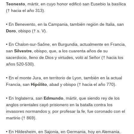
Teonesto
, mártir, en cuyo honor edificó san Eusebio la basílica
(† hacia el año 313).
•
En Benevento, en la Campania, también región de Italia, san
Doro
, obispo († s. V).
•
En Chalon-sur-Saône, en Burgundia, actualmente en Francia,
san
Silvestre
, obispo, que, a los cuarenta años de su
sacerdocio, lleno de Dios y virtudes, voló al Señor († hacia los
años 520-530).
•
En el monte Jura, en territorio de Lyon, también en la actual
Francia, san
Hipólito
, abad y obispo († hacia el año 770).
•
En Inglaterra, san
Edmundo
, mártir, que siendo rey de los
anglos orientales cayó prisionero en la batalla contra los
invasores normandos y, por profesar la fe, fue coronado con el
martirio († 869).
•
En Hildesheim, en Sajonia, en Germania, hoy en Alemania,