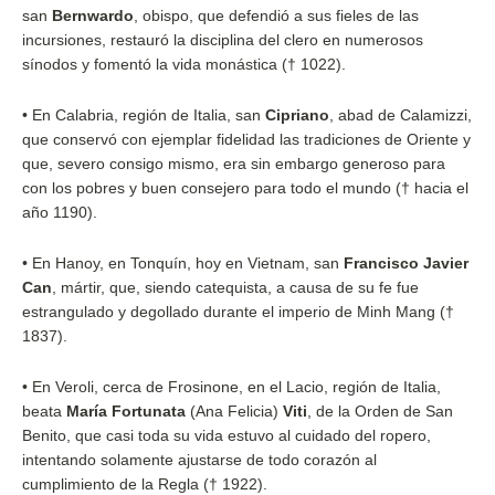
san
Bernwardo
, obispo, que defendió a sus fieles de las
incursiones, restauró la disciplina del clero en numerosos
sínodos y fomentó la vida monástica († 1022).
•
En Calabria, región de Italia, san
Cipriano
, abad de Calamizzi,
que conservó con ejemplar fidelidad las tradiciones de Oriente y
que, severo consigo mismo, era sin embargo generoso para
con los pobres y buen consejero para todo el mundo († hacia el
año 1190).
•
En Hanoy, en Tonquín, hoy en Vietnam, san
Francisco Javier
Can
, mártir, que, siendo catequista, a causa de su fe fue
estrangulado y degollado durante el imperio de Minh Mang (†
1837).
•
En Veroli, cerca de Frosinone, en el Lacio, región de Italia,
beata
María Fortunata
(Ana Felicia)
Viti
, de la Orden de San
Benito, que casi toda su vida estuvo al cuidado del ropero,
intentando solamente ajustarse de todo corazón al
cumplimiento de la Regla († 1922).