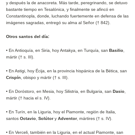
y después la de anacoreta. Más tarde, peregrinando, se detuvo
bastante tiempo en Tesalónica, y finalmente se afincó en
Constantinopla, donde, luchando fuertemente en defensa de las
imágenes sagradas, entregó su alma al Señor († 842).
Otros santos del día:
•
En Antioquía, en Siria, hoy Antakya, en Turquía, san
Basilio
,
mártir († s. III).
•
En Astigi, hoy Écija, en la provincia hispánica de la Bética, san
Crispín
, obispo y mártir († s. III).
•
En Doróstoro, en Mesia, hoy Silistria, en Bulgaria, san
Dasio
,
mártir († hacia el s. IV).
•
En Turín, en la Liguria, hoy el Piamonte, región de Italia,
santos
Octavio
,
Solútor
y
Adventor
, mártires († s. IV).
•
En Verceli, también en la Liguria, en el actual Piamonte, san