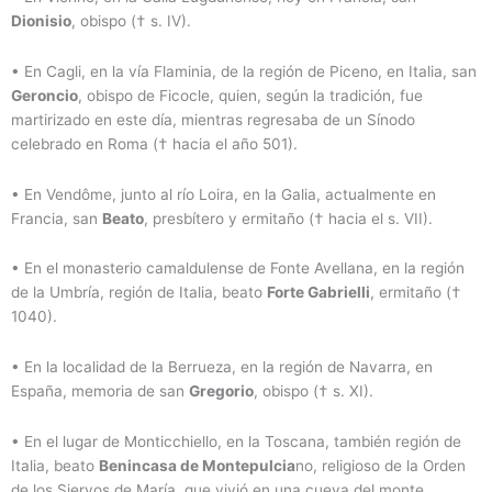
Dionisio
, obispo († s. IV).
• En Cagli, en la vía Flaminia, de la región de Piceno, en Italia, san
Geroncio
, obispo de Ficocle, quien, según la tradición, fue
martirizado en este día, mientras regresaba de un Sínodo
celebrado en Roma († hacia el año 501).
• En Vendôme, junto al río Loira, en la Galia, actualmente en
Francia, san
Beato
, presbítero y ermitaño († hacia el s. VII).
• En el monasterio camaldulense de Fonte Avellana, en la región
de la Umbría, región de Italia, beato
Forte Gabrielli
, ermitaño (†
1040).
• En la localidad de la Berrueza, en la región de Navarra, en
España, memoria de san
Gregorio
, obispo († s. XI).
• En el lugar de Monticchiello, en la Toscana, también región de
Italia, beato
Benincasa de Montepulcia
no, religioso de la Orden
de los Siervos de María, que vivió en una cueva del monte