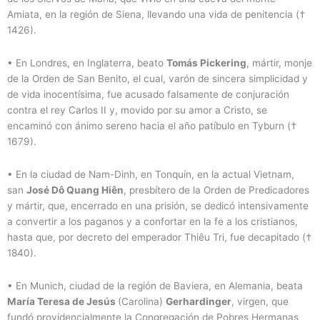
Amiata, en la región de Siena, llevando una vida de penitencia (†
1426).
• En Londres, en Inglaterra, beato
Tomás Pickering
, mártir, monje
de la Orden de San Benito, el cual, varón de sincera simplicidad y
de vida inocentísima, fue acusado falsamente de conjuración
contra el rey Carlos II y, movido por su amor a Cristo, se
encaminó con ánimo sereno hacia el año patíbulo en Tyburn (†
1679).
• En la ciudad de Nam-Dinh, en Tonquín, en la actual Vietnam,
san
José Dô Quang Hiên
, presbítero de la Orden de Predicadores
y mártir, que, encerrado en una prisión, se dedicó intensivamente
a convertir a los paganos y a confortar en la fe a los cristianos,
hasta que, por decreto del emperador Thiêu Tri, fue decapitado (†
1840).
• En Munich, ciudad de la región de Baviera, en Alemania, beata
María Teresa de Jesús
(Carolina)
Gerhardinger
, virgen, que
fundó providencialmente la Congregación de Pobres Hermanas