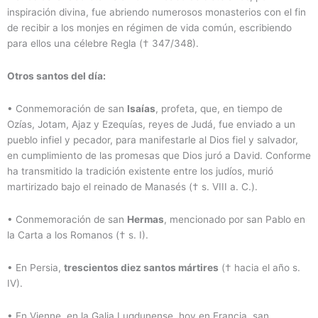
inspiración divina, fue abriendo numerosos monasterios con el fin
de recibir a los monjes en régimen de vida común, escribiendo
para ellos una célebre Regla († 347/348).
Otros santos del día:
• Conmemoración de san
Isaías
, profeta, que, en tiempo de
Ozías, Jotam, Ajaz y Ezequías, reyes de Judá, fue enviado a un
pueblo infiel y pecador, para manifestarle al Dios fiel y salvador,
en cumplimiento de las promesas que Dios juró a David. Conforme
ha transmitido la tradición existente entre los judíos, murió
martirizado bajo el reinado de Manasés († s. VIII a. C.).
• Conmemoración de san
Hermas
, mencionado por san Pablo en
la Carta a los Romanos († s. I).
• En Persia,
trescientos diez santos mártires
(† hacia el año s.
IV).
• En Vienne, en la Galia Lugdunense, hoy en Francia, san