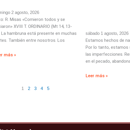
ingo 2 agosto, 2026
o: R. Misas «Comieron todos y se
iaron» XVIII T. ORDINARIO (Mt 14, 13-
) La hambruna está presente en muchas
sábado 1 agosto, 2026
tes. También entre nosotros. Los
Estamos hechos de na
Por lo tanto, estamos
las imperfecciones. Re
er más »
en el pecado, abandon
Leer más »
1
2
3
4
5