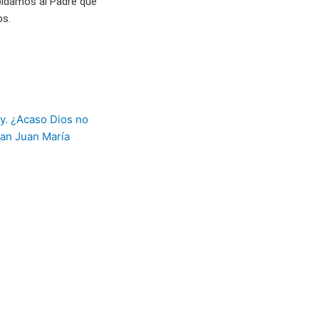
pidamos al Padre que
os.