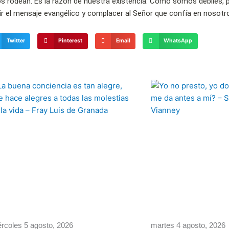
os rodean. Es la razón de nuestra existencia. Como somos débiles, 
vir el mensaje evangélico y complacer al Señor que confía en nosotr
Twitter
Pinterest
Email
WhatsApp
Página
Página
Página
Página
Página
rcoles 5 agosto, 2026
martes 4 agosto, 2026