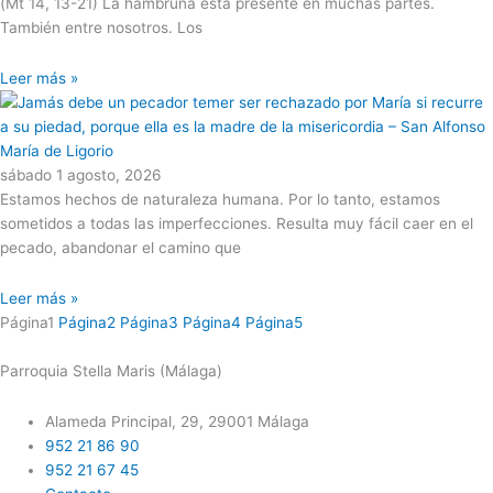
(Mt 14, 13-21) La hambruna está presente en muchas partes.
También entre nosotros. Los
Leer más »
sábado 1 agosto, 2026
Estamos hechos de naturaleza humana. Por lo tanto, estamos
sometidos a todas las imperfecciones. Resulta muy fácil caer en el
pecado, abandonar el camino que
Leer más »
Página
1
Página
2
Página
3
Página
4
Página
5
Parroquia Stella Maris (Málaga)
Alameda Principal, 29, 29001 Málaga
952 21 86 90
952 21 67 45