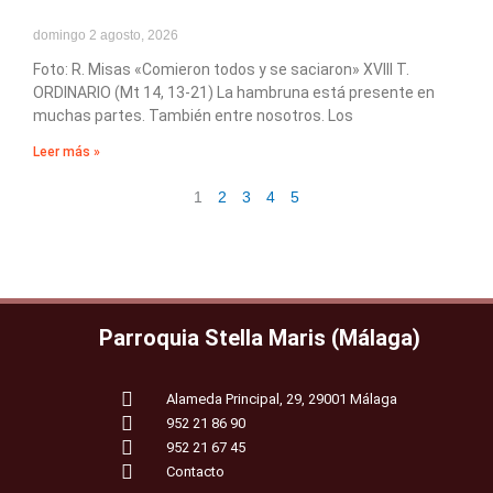
domingo 2 agosto, 2026
Foto: R. Misas «Comieron todos y se saciaron» XVIII T.
ORDINARIO (Mt 14, 13-21) La hambruna está presente en
muchas partes. También entre nosotros. Los
Leer más »
1
2
3
4
5
Parroquia Stella Maris (Málaga)
Alameda Principal, 29, 29001 Málaga
952 21 86 90
952 21 67 45
Contacto