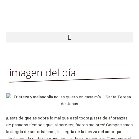
Ir
al
contenido
imagen del día
¡Basta de quejas sobre lo mal que está todo! ¡Basta de añoranzas
de pasados tiempos que, al parecer, fueron mejores! Compartamos
la alegría de ser cristianos, la alegría de la fuerza del amor que
Jesús nos da cada día y que nos ayuda a ser mejores. Tengamos el