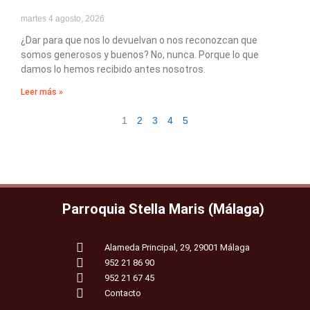
martes 4 agosto, 2026
¿Dar para que nos lo devuelvan o nos reconozcan que
somos generosos y buenos? No, nunca. Porque lo que
damos lo hemos recibido antes nosotros.
Leer más »
1
2
3
4
5
Parroquia Stella Maris (Málaga)
Alameda Principal, 29, 29001 Málaga
952 21 86 90
952 21 67 45
Contacto